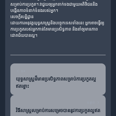
សម្រាប់ការប្រកួត។ វាជួយឲ្យអ្នកទាក់ទងជាមួយអតិថិជននិង
បង្កើនភាពទំនាក់ទំនងរបស់អ្នក។
សេចក្តីសន្និដ្ឋាន
ដោយការអនុវត្តយុទ្ធសាស្ត្រនិងបច្ចេកទេសទាំងនេះ អ្នកអាចធ្វើឲ្យ
ការប្រកួតរបស់អ្នកកាន់តែមានប្រសិទ្ធភាព និងនាំឲ្យមានភាព
ជោគជ័យបានល្អ។
មុន
យុទ្ធសាស្ត្រដ៏មានប្រសិទ្ធភាពសម្រាប់ការប្រកួតល្អ
ឥតខ្ចោះ
បន្ទាប់
វិធីសាស្ត្រសម្រាប់ការសម្រេចបាននូវការប្រកួតល្អឥត