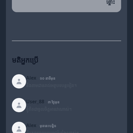
ខ្ចោះ
មតិអ្នកប្រើ
Alex
១០ នាទីមុន
នឹងតាមដានរាល់អត្ថបទបន្តទៀត។
User_88
៣ ថ្ងៃមុន
ខ្ញុំពិតជាចូលចិត្តអានវាណាស់។
Alex
មុននេះបន្តិច
ខ្លឹមសារមានប្រយោជន៍ខ្លាំងណាស់។