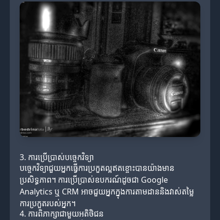
3. ការប្រើប្រាស់បច្ចេកវិទ្យា
បច្ចេកវិទ្យាជួយអ្នកធ្វើការប្រកួតល្អឥតខ្ចោះបានយ៉ាងមាន
ប្រសិទ្ធភាព។ ការប្រើប្រាស់ឧបករណ៍ដូចជា Google
Analytics ឬ CRM អាចជួយអ្នកក្នុងការតាមដាននិងវាស់តម្លៃ
ការប្រកួតរបស់អ្នក។
4. ការពិភាក្សាជាមួយអតិថិជន