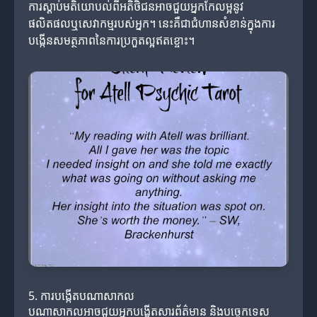
ការស្តាប់មតិយោបល់ពីអតិថិជនអាចជួយអ្នកកែលម្អនូវ
ផលិតផលឬសេវាកម្មរបស់អ្នក។ នេះគឺជាជំហានសំខាន់ក្នុងការ
បង្កើនសមត្ថភាពនៃការប្រកួតល្អឥតខ្ចោះ។
5. ការបង្កើតបណាសាកល
បណាសាកលអាចជួយអ្នកបង្កើតសារព័ត៌មាន និងបច្ចេកទេស