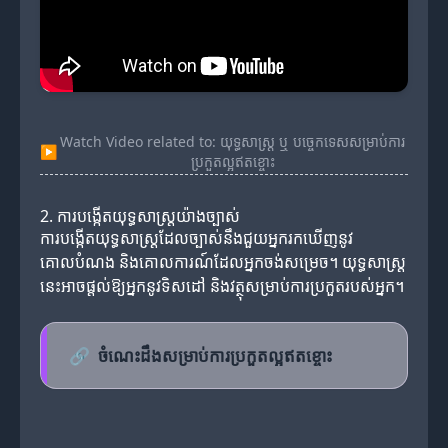
Watch Video related to: យុទ្ធសាស្ត្រ ឬ បច្ចេកទេសសម្រាប់ការ
▶
ប្រកួតល្អឥតខ្ចោះ
2. ការបង្កើតយុទ្ធសាស្ត្រយ៉ាងច្បាស់
ការបង្កើតយុទ្ធសាស្ត្រដែលច្បាស់នឹងជួយអ្នករកឃើញនូវ
គោលបំណង និងគោលការណ៍ដែលអ្នកចង់សម្រេច។ យុទ្ធសាស្ត្រ
នេះអាចផ្តល់ឱ្យអ្នកនូវទិសដៅ និងវត្ថុសម្រាប់ការប្រកួតរបស់អ្នក។
🔗
ចំណេះដឹងសម្រាប់ការប្រកួតល្អឥតខ្ចោះ