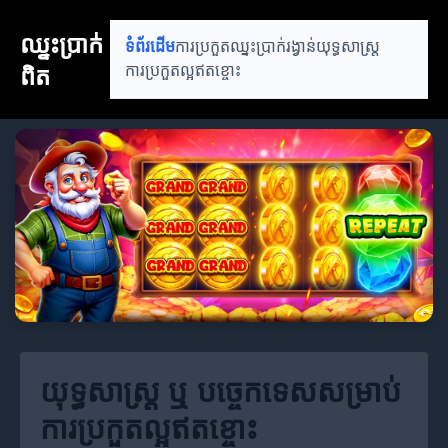
ឈ្នះប្រាក់
ទំព័រដើម
ការប្រកួតឈ្នះ
ប្រាក់រង្វាន់
យុទ្ធសាស្ត្រ
ពិត
ការប្រកួតល្អឥតខ្ចោះ
យុទ្ធសាស្ត្រ ឬ បច្ចេកទេសសម្រាប់
ការប្រកួតល្អឥតខ្ចោះ