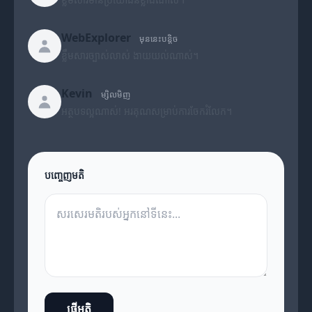
WebExplorer
មុននេះបន្តិច
ខ្លឹមសារច្បាស់លាស់ ងាយយល់ណាស់។
Kevin
ម្សិលមិញ
អត្ថបទល្អណាស់! អរគុណសម្រាប់ការចែករំលែក។
បញ្ចេញមតិ
ផ្ញើមតិ