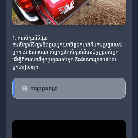
1. ការសិក្សាពីទីផ្សារ
ការសិក្សាពីទីផ្សារនឹងជួយអ្នកយកចិត្តទុកដាក់នឹងការប្រកួតរបស់
អ្នក។ យ៉ាងហោចណាស់អ្នកគួរតែសិក្សាអំពីមុខជំនួញរបស់អ្នក
ដើម្បីពិចារណាពីអ្នកប្រកួតរបស់អ្នក និងដំណោះស្រាយដែល
ពួកគេផ្តល់ឲ្យ។
📰
ការប្រកួតឈ្នះ