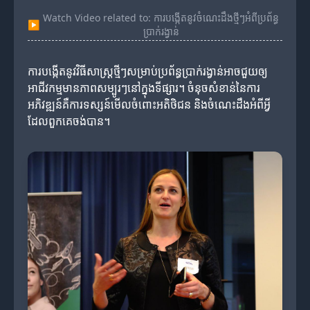
Watch Video related to: ការបង្កើតនូវចំណេះដឹងថ្មីៗអំពីប្រព័ន្ធ
▶
ប្រាក់រង្វាន់
ការបង្កើតនូវវិធីសាស្ត្រថ្មីៗសម្រាប់ប្រព័ន្ធប្រាក់រង្វាន់អាចជួយឲ្យ
អាជីវកម្មមានភាពសម្បូរៗនៅក្នុងទីផ្សារ។ ចំនុចសំខាន់នៃការ
អភិវឌ្ឍន៍គឺការទស្សន៍មើលចំពោះអតិថិជន និងចំណេះដឹងអំពីអ្វី
ដែលពួកគេចង់បាន។