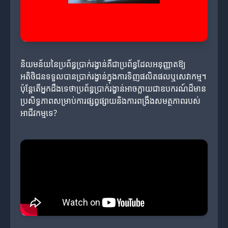
និយមន័យនៃប្រព័ន្ធប្រាក់រង្វាន់គឺជាប្រព័ន្ធដែលអនុញ្ញាតឱ្យ
អតិថិជនទទួលបានប្រាក់រង្វាន់ក្នុងការទិញផលិតផលឬសេវាកម្ម។
ប៉ុន្តែតើអ្នកដឹងទេថាប្រព័ន្ធប្រាក់រង្វាន់អាចក្លាយជាឧបករណ៍ដ៏មាន
ប្រសិទ្ធភាពសម្រាប់ការផ្សព្វផ្សាយនិងការពង្រឹងសមត្ថភាពរបស់
អាជីវកម្មទេ?