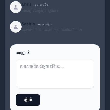
Chris
មុននេះបន្តិច
ពិតជាអ្វីដែលខ្ញុំកំពុងស្វែងរក។
Sophia
មុននេះបន្តិច
អត្ថបទល្អណាស់! អរគុណសម្រាប់ការចែករំលែក។
បញ្ចេញមតិ
ផ្ញើមតិ