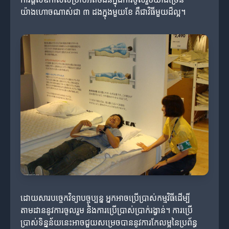
យ៉ាងហោចណាស់ជា ៣ ដងក្នុងមួយខែ គឺជាវិធីមួយដ៏ល្អ។
ដោយសារបច្ចេកវិទ្យាបច្ចុប្បន្ន អ្នកអាចប្រើប្រាស់កម្មវិធីដើម្បី
តាមដាននូវការចូលរួម និងការប្រើប្រាស់ប្រាក់រង្វាន់។ ការប្រើ
ប្រាស់ទិន្នន័យនេះអាចជួយសម្រេចបាននូវការកែលម្អនៃប្រព័ន្ធ