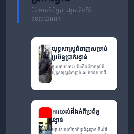
ព័ត៌មានអំពីប្រាក់រង្វាន់និងវិធី
ទទួលយកវា។
យុទ្ធសាស្ត្រជំនាញសម្រាប់
ប្រព័ន្ធប្រាក់រង្វាន់
ក្នុងអត្ថបទនេះ យើងនឹងពិភាក្សាអំពី
យុទ្ធសាស្ត្រជំនាញដែលអាចជួយអាជីវ
កម្មបង្កើនការប្រើប្រាស់ប្រព័ន្ធប្រាក់
រង្វាន់។
ការយល់ដឹងអំពីប្រព័ន្ធ
រង្វាន់
អត្ថបទនេះសិក្សាពីប្រព័ន្ធរង្វាន់ និងវិធី