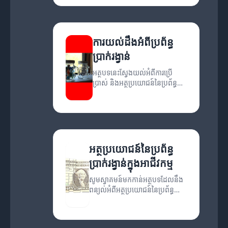
ការយល់ដឹងអំពីប្រព័ន្ធ
ប្រាក់រង្វាន់
អត្ថបទនេះស្វែងយល់អំពីការប្រើ
ប្រាស់ និងអត្ថប្រយោជន៍នៃប្រព័ន្ធ
ប្រាក់រង្វាន់ក្នុងអាជីវកម្ម។
អត្ថប្រយោជន៍នៃប្រព័ន្ធ
ប្រាក់រង្វាន់ក្នុងអាជីវកម្ម
សូមស្វាគមន៍មកកាន់អត្ថបទដែលនឹង
ពន្យល់អំពីអត្ថប្រយោជន៍នៃប្រព័ន្ធ
ប្រាក់រង្វាន់សម្រាប់អាជីវកម្មរបស់អ្នក។