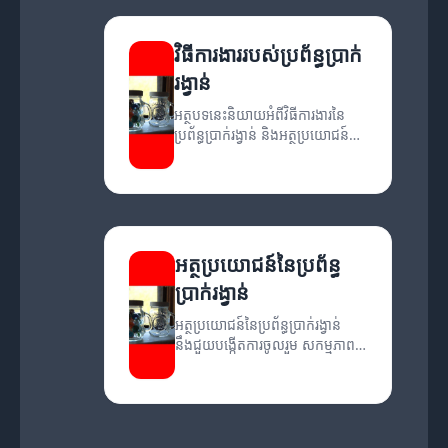
វិធីការងាររបស់ប្រព័ន្ធប្រាក់
រង្វាន់
អត្ថបទនេះនិយាយអំពីវិធីការងារនៃ
ប្រព័ន្ធប្រាក់រង្វាន់ និងអត្ថប្រយោជន៍
ដែលវាផ្តល់ឱ្យសកម្មភាពរបស់អាជីវ
កម្ម។
អត្ថប្រយោជន៍នៃប្រព័ន្ធ
ប្រាក់រង្វាន់
អត្ថប្រយោជន៍នៃប្រព័ន្ធប្រាក់រង្វាន់
នឹងជួយបង្កើតការចូលរួម សកម្មភាព
និងការប្រកួតប្រជែងល្អក្នុងអង្គភាព។