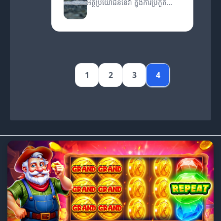
អត្ថប្រយោជន៍នៃវា ក្នុងការប្រកួត
ប្រជែង និងការអភិវឌ្ឍន៍ផ្ទាល់ខ្លួន។
1
2
3
4